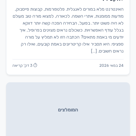
האינטרנט מלא במורים לאנגלית. פלטפורמות, קבוצות פייסבוק,
מודעות ממומנות, אתרי השמה. לכאורה, למצוא מורה טוב מעולם
לא היה פשוט יותר. בפועל, הבחירה הפכה קשה יותר דווקא
בגלל עודף האפשרויות. כשכולם נראים מצוינים בפרופיל, איך
יודעים מי באמת מתאים? הכתבה הזו לא תמליץ על מורה
ספציפי. היא תסביר אילו קריטריונים באמת קובעים, ואילו רק
נראים חשובים. […]
24 במאי 2026
⏱ 3 דק' קריאה
המומלצים