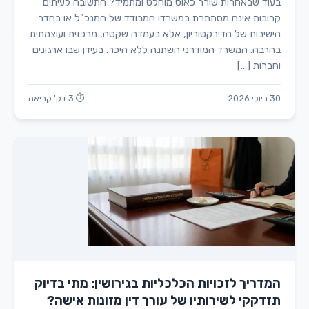
בעוד שבאחרות שורר כאוס מוחלט ומתמיד? התשובה לעיתים
קרובות אינה מסתתרת במשרדו המבודד של המנכ"ל או בחדר
הישיבות של הדירקטוריון, אלא בעמדה שקטה, מרכזית ועוצמתית
בהרבה. המשרד המודרני השתנה ללא היכר. בעידן שבו ארגונים
וחברות […]
30 ביולי 2026
⏱ 3 דק' קריאה
המדריך לזכויות הכלכליות בגירושין: מתי בדיוק
תזדקקי לשירותיו של עורך דין מזונות אישה?