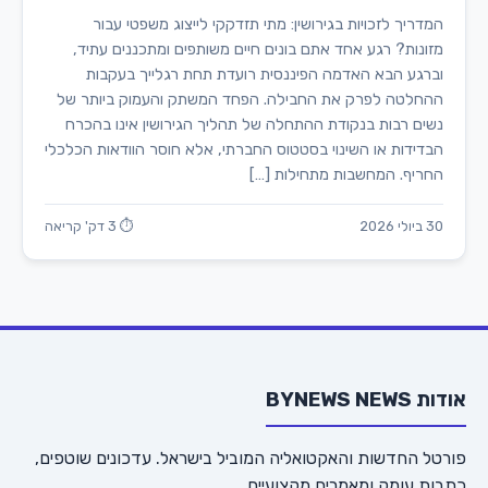
המדריך לזכויות בגירושין: מתי תזדקקי לייצוג משפטי עבור
מזונות? רגע אחד אתם בונים חיים משותפים ומתכננים עתיד,
וברגע הבא האדמה הפיננסית רועדת תחת רגלייך בעקבות
ההחלטה לפרק את החבילה. הפחד המשתק והעמוק ביותר של
נשים רבות בנקודת ההתחלה של תהליך הגירושין אינו בהכרח
הבדידות או השינוי בסטטוס החברתי, אלא חוסר הוודאות הכלכלי
החריף. המחשבות מתחילות […]
30 ביולי 2026
⏱ 3 דק' קריאה
אודות BYNEWS NEWS
פורטל החדשות והאקטואליה המוביל בישראל. עדכונים שוטפים,
כתבות עומק ומאמרים מקצועיים.