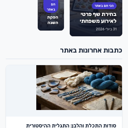
לבת
חם
הכי חם באתר
מצווה
באתר
בחירת שף פרטי
הם
הפקת
הסוד
לאירוע משפחתי
השנה
לאירוע
של
31 ביולי 2026
מוצלח
הילדה:
שהילדים
כך
לא
תסגרו
ישכחו?
כתבות אחרונות באתר
מועדון
לבת
מצווה
בראשון
לציון
שישאיר
את כל
השכבה
פעורת
פה
סודות התכלת והלבן: התגלית ההיסטורית