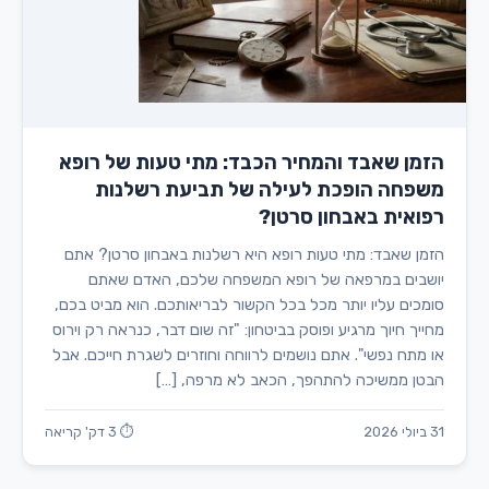
הזמן שאבד והמחיר הכבד: מתי טעות של רופא
משפחה הופכת לעילה של תביעת רשלנות
רפואית באבחון סרטן?
הזמן שאבד: מתי טעות רופא היא רשלנות באבחון סרטן? אתם
יושבים במרפאה של רופא המשפחה שלכם, האדם שאתם
סומכים עליו יותר מכל בכל הקשור לבריאותכם. הוא מביט בכם,
מחייך חיוך מרגיע ופוסק בביטחון: "זה שום דבר, כנראה רק וירוס
או מתח נפשי". אתם נושמים לרווחה וחוזרים לשגרת חייכם. אבל
הבטן ממשיכה להתהפך, הכאב לא מרפה, […]
31 ביולי 2026
⏱ 3 דק' קריאה