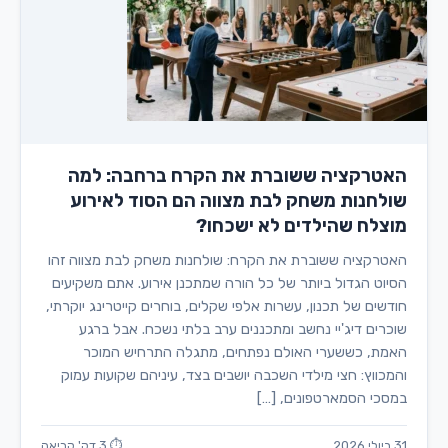
האטרקציה ששוברת את הקרח ברחבה: למה
שולחנות משחק לבת מצווה הם הסוד לאירוע
מוצלח שהילדים לא ישכחו?
האטרקציה ששוברת את הקרח: שולחנות משחק לבת מצווה זהו
הסיוט הגדול ביותר של כל הורה שמתכנן אירוע. אתם משקיעים
חודשים של תכנון, עשרות אלפי שקלים, בוחרים קייטרינג יוקרתי,
שוכרים דיג'יי נחשב ומתכננים ערב בלתי נשכח. אבל ברגע
האמת, כששערי האולם נפתחים, מתגלה התרחיש המוכר
והמכווץ: חצי מילדי השכבה יושבים בצד, עיניהם שקועות עמוק
במסכי הסמארטפונים, […]
31 ביולי 2026
⏱ 3 דק' קריאה