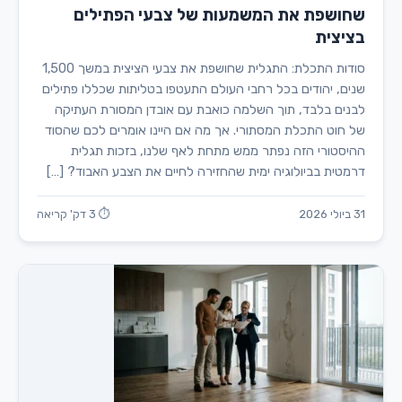
שחושפת את המשמעות של צבעי הפתילים
בציצית
סודות התכלת: התגלית שחושפת את צבעי הציצית במשך 1,500
שנים, יהודים בכל רחבי העולם התעטפו בטליתות שכללו פתילים
לבנים בלבד, תוך השלמה כואבת עם אובדן המסורת העתיקה
של חוט התכלת המסתורי. אך מה אם היינו אומרים לכם שהסוד
ההיסטורי הזה נפתר ממש מתחת לאף שלנו, בזכות תגלית
דרמטית בביולוגיה ימית שהחזירה לחיים את הצבע האבוד? […]
31 ביולי 2026
⏱ 3 דק' קריאה