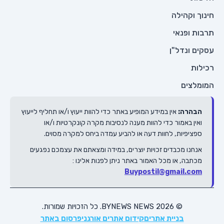
וקהילה
 ופנאי
 ונדל"ן
ת
צים
הרה:
אין במידע המופיע באתר כדי להוות ייעוץ ו/או תחליף לייעוץ
ן באמור כדי להוות מענה לנסיבות מקרה קונקרטיות ו/או
יפיות, לחוות דעה או להביע עמדה ביחס למקרה מסוים.
נו מכבדים זכויות יוצרים, במידה ומצאתם את עצמכם נפגעים
בה, או מכל האמור באתר ניתן לפנות אלינו :
Buypostil@gmail.c
© 2026 BYNEWS NEWS. כל הזכויות שמורות.
בניית אתרים
קידום אתרים אורגני
פרסום באתר