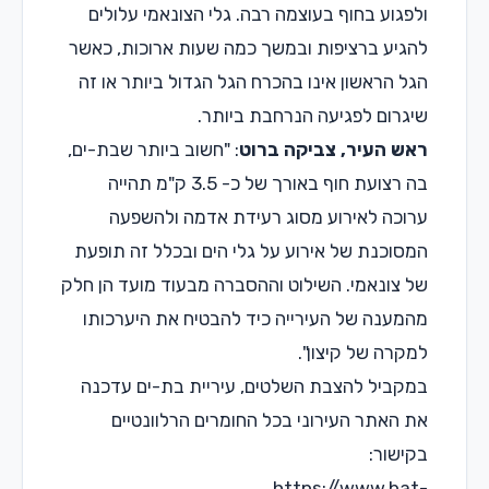
לפגוע בחוף בעוצמה רבה. גלי הצונאמי עלולים
הגיע ברציפות ובמשך כמה שעות ארוכות, כאשר
גל הראשון אינו בהכרח הגל הגדול ביותר או זה
יגרום לפגיעה הנרחבת ביותר.
אש העיר, צביקה ברוט
: "חשוב ביותר שבת-ים,
בה רצועת חוף באורך של כ- 3.5 ק"מ תהייה
רוכה לאירוע מסוג רעידת אדמה ולהשפעה
מסוכנת של אירוע על גלי הים ובכלל זה תופעת
ל צונאמי. השילוט וההסברה מבעוד מועד הן חלק
המענה של העירייה כיד להבטיח את היערכותו
מקרה של קיצון".
מקביל להצבת השלטים, עיריית בת-ים עדכנה
ת האתר העירוני בכל החומרים הרלוונטיים
קישור:
https://www.bat