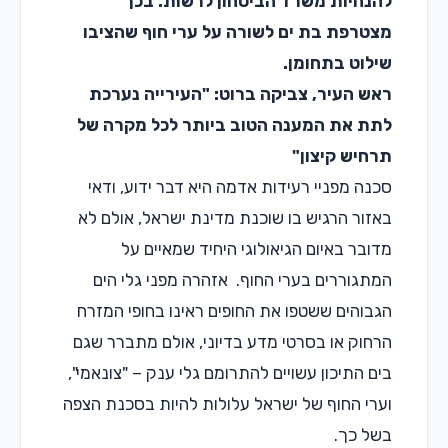
הנחיות משרד הביטחון לרשות. בכך
צטרפת בת ים לשורה על ערי חוף שהציבו
ילוט בתחומן.
אש העיר, צביקה ברוט: "העירייה נערכת
תת את המענה הטוב ביותר לכל מקרה של
רחיש קיצון"
כנה מפניי רעידות אדמה היא דבר ידוע, ודאי
אזור הרגיש בו שוכנת מדינת ישראל, אולם לא
דובר באיום הגיאולוגי היחיד שמאיים על
מתגוררים בערי החוף. אזהרה מפני גלי הים
גבוהים ששטפו את החופים ראינו בחופי המזרח
רחוק או בסרטי מדע בדיוני, אולם מתברר שגם
ים התיכון עשויים להתרומם גלי ענק – "צונאמי",
ערי החוף של ישראל עלולות להיות בסכנת הצפה
של כך.