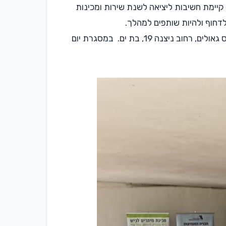
קיימת חשיבות ליציאה לשנת שירות ומכינות
דחוף ולהיות שותפים למהלך.
בנוסף, פרויקט "ממריאים" מארגן יום הכנה למיונים השונים בתאריך ה-27.11.22 בין השעות 18:00 ל-21:00 במתנ״ס גאולים, רחוב ניצנה 19, בת ים. במסגרת יום