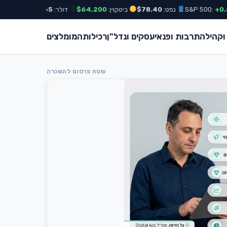
נפט:
$78.40
ביטקוין:
$64,200
דולר:
₪3.65
אירו:
₪3.98
 וקהילה
תרבות ופנאי
עסקים ונדל"ן
רכילות
המומלצים
שטח פרסום להשכרה