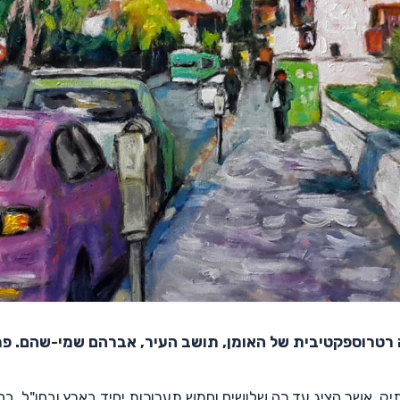
 רטרוספקטיבית של האומן, תושב העיר, אברהם שמי-שהם.
יק. אשר הציג עד כה שלושים וחמש תערוכות יחיד בארץ ובחו"ל. 