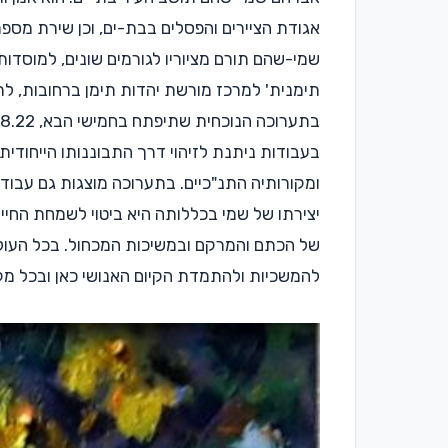
אגודת הציירים והפסלים בבת-ים, וכן שירת מספ
שמי-שהם תורם מציוריו לגורמים שונים, למוסדות
תימנית' למרכז מורשת יהדות תימן ברחובות, לתצ
בעבודות ניתנת לזיהוי דרך התבוננותו הייחודית 
ומקורותיה התנ"כיים. בתערוכה מוצגות גם עבודו
יצירתו של שמי בכללותה היא ביטוי לשמחת החיים
של הכתם והמרקם ובמשיכות המכחול. בכל העולמ
להמשכיות ולהתמדת הקיום האנושי כאן ובכל מקו