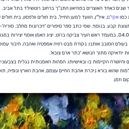
ר שנים כאחד האוצרים במוזיאון התנ"ך ברחוב רוטשילד בתל אביב.
 כמו
אקי"ם
, איל"ן, הוועד למען החייל, בית חולים וולפסון, בית חו
וגת קבע. בנוסף, שמי כתב ספר סיפורים 'זיכרונות מחלב, סוריה'- 
בתערוכה הנוכחית שתיפתח בחמישי הבא, 04.08.22, במעמד ראש העיר צביקה ברוט, יציג האמ
בעולם הסובב אותנו: נקודת מבט רוויה אמפטיה ואהבה, חיבור עמוק 
ת יודאיקה מתוך הנושא 'כתר ארם צובא'.
 והיושרה הקיימות בו ובאישיותו. המהות האמנותית נגלית בצבעוניות
ות שהוא בורא ניכרת אהבת החיים עצמם, אהבת הארץ ונופיה, תולד
ם וזמן.