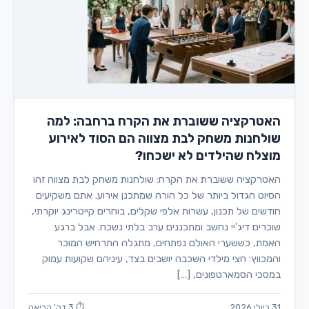
האטרקציה ששוברת את הקרח ברחבה: למה
שולחנות משחק לבת מצווה הם הסוד לאירוע
מוצלח שהילדים לא ישכחו?
האטרקציה ששוברת את הקרח: שולחנות משחק לבת מצווה זהו
הסיוט הגדול ביותר של כל הורה שמתכנן אירוע. אתם משקיעים
חודשים של תכנון, עשרות אלפי שקלים, בוחרים קייטרינג יוקרתי,
שוכרים דיג'יי נחשב ומתכננים ערב בלתי נשכח. אבל ברגע
האמת, כששערי האולם נפתחים, מתגלה התרחיש המוכר
והמכווץ: חצי מילדי השכבה יושבים בצד, עיניהם שקועות עמוק
במסכי הסמארטפונים, […]
31 ביולי 2026
⏱ 3 דק' קריאה