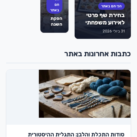
לבת
חם
הכי חם באתר
מצווה
באתר
בחירת שף פרטי
הם
הפקת
הסוד
לאירוע משפחתי
השנה
לאירוע
של
31 ביולי 2026
מוצלח
הילדה:
שהילדים
כך
לא
תסגרו
ישכחו?
כתבות אחרונות באתר
מועדון
לבת
מצווה
בראשון
לציון
שישאיר
את כל
השכבה
פעורת
פה
סודות התכלת והלבן: התגלית ההיסטורית