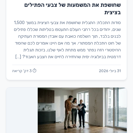
שחושפת את המשמעות של צבעי הפתילים
בציצית
סודות התכלת: התגלית שחושפת את צבעי הציצית במשך 1,500
שנים, יהודים בכל רחבי העולם התעטפו בטליתות שכללו פתילים
לבנים בלבד, תוך השלמה כואבת עם אובדן המסורת העתיקה
של חוט התכלת המסתורי. אך מה אם היינו אומרים לכם שהסוד
ההיסטורי הזה נפתר ממש מתחת לאף שלנו, בזכות תגלית
דרמטית בביולוגיה ימית שהחזירה לחיים את הצבע האבוד? […]
31 ביולי 2026
⏱ 3 דק' קריאה