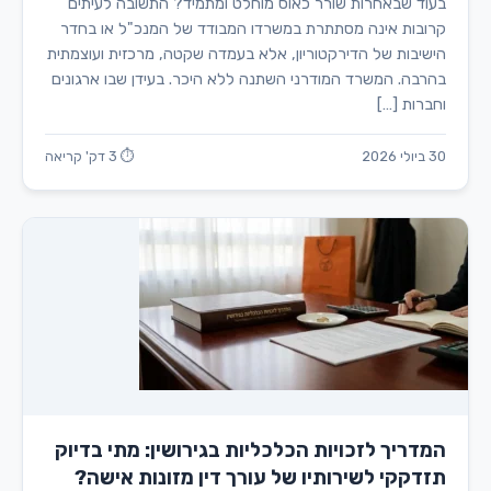
בעוד שבאחרות שורר כאוס מוחלט ומתמיד? התשובה לעיתים
קרובות אינה מסתתרת במשרדו המבודד של המנכ"ל או בחדר
הישיבות של הדירקטוריון, אלא בעמדה שקטה, מרכזית ועוצמתית
בהרבה. המשרד המודרני השתנה ללא היכר. בעידן שבו ארגונים
וחברות […]
30 ביולי 2026
⏱ 3 דק' קריאה
המדריך לזכויות הכלכליות בגירושין: מתי בדיוק
תזדקקי לשירותיו של עורך דין מזונות אישה?