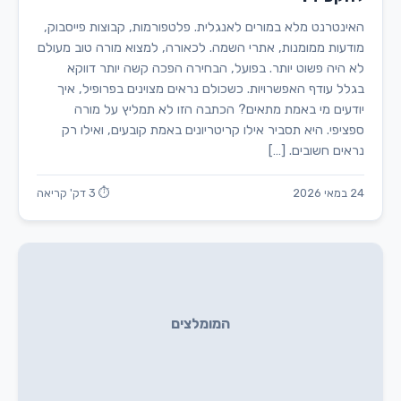
האינטרנט מלא במורים לאנגלית. פלטפורמות, קבוצות פייסבוק,
מודעות ממומנות, אתרי השמה. לכאורה, למצוא מורה טוב מעולם
לא היה פשוט יותר. בפועל, הבחירה הפכה קשה יותר דווקא
בגלל עודף האפשרויות. כשכולם נראים מצוינים בפרופיל, איך
יודעים מי באמת מתאים? הכתבה הזו לא תמליץ על מורה
ספציפי. היא תסביר אילו קריטריונים באמת קובעים, ואילו רק
נראים חשובים. […]
24 במאי 2026
⏱ 3 דק' קריאה
המומלצים