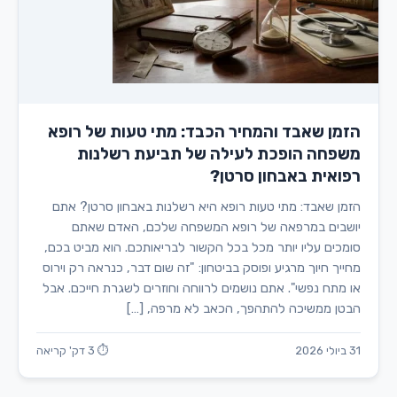
הזמן שאבד והמחיר הכבד: מתי טעות של רופא
משפחה הופכת לעילה של תביעת רשלנות
רפואית באבחון סרטן?
הזמן שאבד: מתי טעות רופא היא רשלנות באבחון סרטן? אתם
יושבים במרפאה של רופא המשפחה שלכם, האדם שאתם
סומכים עליו יותר מכל בכל הקשור לבריאותכם. הוא מביט בכם,
מחייך חיוך מרגיע ופוסק בביטחון: "זה שום דבר, כנראה רק וירוס
או מתח נפשי". אתם נושמים לרווחה וחוזרים לשגרת חייכם. אבל
הבטן ממשיכה להתהפך, הכאב לא מרפה, […]
31 ביולי 2026
⏱ 3 דק' קריאה