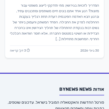
המדריך לזכויות בגירושין: מתי תזדקקי לייצוג משפטי עבור
מזונות? רגע אחד אתם בונים חיים משותפים ומתכננים עתיד,
וברגע הבא האדמה הפיננסית רועדת תחת רגלייך בעקבות
ההחלטה לפרק את החבילה. הפחד המשתק והעמוק ביותר של
נשים רבות בנקודת ההתחלה של תהליך הגירושין אינו בהכרח
הבדידות או השינוי בסטטוס החברתי, אלא חוסר הוודאות הכלכלי
החריף. המחשבות מתחילות […]
30 ביולי 2026
⏱ 3 דק' קריאה
אודות BYNEWS NEWS
פורטל החדשות והאקטואליה המוביל בישראל. עדכונים שוטפים,
כתבות עומק ומאמרים מקצועיים.