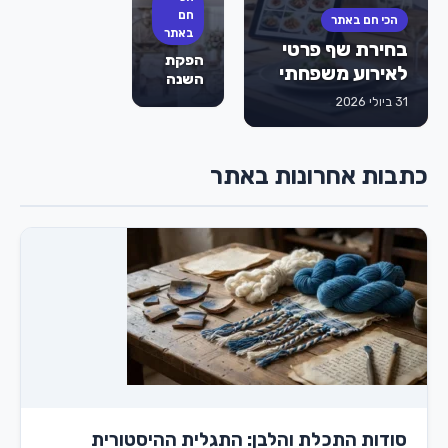
לבת
חם
הכי חם באתר
מצווה
באתר
בחירת שף פרטי
הם
הפקת
הסוד
לאירוע משפחתי
השנה
לאירוע
של
31 ביולי 2026
מוצלח
הילדה:
שהילדים
כך
לא
תסגרו
ישכחו?
כתבות אחרונות באתר
מועדון
לבת
מצווה
בראשון
לציון
שישאיר
את כל
השכבה
פעורת
פה
סודות התכלת והלבן: התגלית ההיסטורית