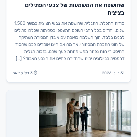
שחושפת את המשמעות של צבעי הפתילים
בציצית
סודות התכלת: התגלית שחושפת את צבעי הציצית במשך 1,500
שנים, יהודים בכל רחבי העולם התעטפו בטליתות שכללו פתילים
לבנים בלבד, תוך השלמה כואבת עם אובדן המסורת העתיקה
של חוט התכלת המסתורי. אך מה אם היינו אומרים לכם שהסוד
ההיסטורי הזה נפתר ממש מתחת לאף שלנו, בזכות תגלית
דרמטית בביולוגיה ימית שהחזירה לחיים את הצבע האבוד? […]
31 ביולי 2026
⏱ 3 דק' קריאה