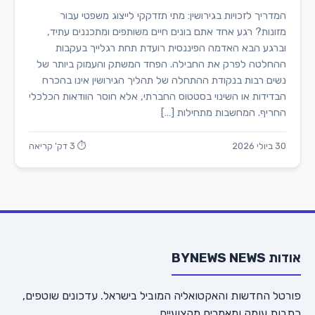
המדריך לזכויות בגירושין: מתי תזדקקי לייצוג משפטי עבור
מזונות? רגע אחד אתם בונים חיים משותפים ומתכננים עתיד,
וברגע הבא האדמה הפיננסית רועדת תחת רגלייך בעקבות
ההחלטה לפרק את החבילה. הפחד המשתק והעמוק ביותר של
נשים רבות בנקודת ההתחלה של תהליך הגירושין אינו בהכרח
הבדידות או השינוי בסטטוס החברתי, אלא חוסר הוודאות הכלכלי
החריף. המחשבות מתחילות […]
30 ביולי 2026
⏱ 3 דק' קריאה
אודות BYNEWS NEWS
פורטל החדשות והאקטואליה המוביל בישראל. עדכונים שוטפים,
כתבות עומק ומאמרים מקצועיים.