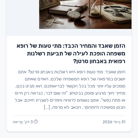
הזמן שאבד והמחיר הכבד: מתי טעות של רופא
משפחה הופכת לעילה של תביעת רשלנות
רפואית באבחון סרטן?
הזמן שאבד: מתי טעות רופא היא רשלנות באבחון סרטן? אתם
יושבים במרפאה של רופא המשפחה שלכם, האדם שאתם
סומכים עליו יותר מכל בכל הקשור לבריאותכם. הוא מביט בכם,
מחייך חיוך מרגיע ופוסק בביטחון: "זה שום דבר, כנראה רק וירוס
או מתח נפשי". אתם נושמים לרווחה וחוזרים לשגרת חייכם. אבל
הבטן ממשיכה להתהפך, הכאב לא מרפה, […]
31 ביולי 2026
⏱ 3 דק' קריאה