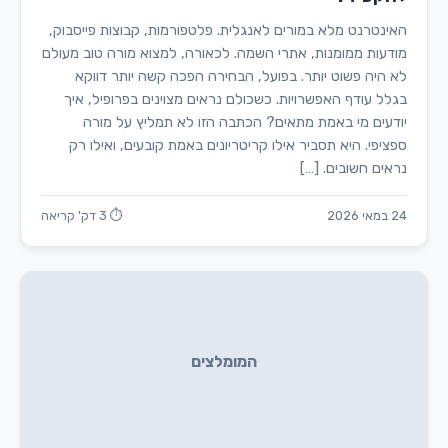
האינטרנט מלא במורים לאנגלית. פלטפורמות, קבוצות פייסבוק,
מודעות ממומנות, אתרי השמה. לכאורה, למצוא מורה טוב מעולם
לא היה פשוט יותר. בפועל, הבחירה הפכה קשה יותר דווקא
בגלל עודף האפשרויות. כשכולם נראים מצוינים בפרופיל, איך
יודעים מי באמת מתאים? הכתבה הזו לא תמליץ על מורה
ספציפי. היא תסביר אילו קריטריונים באמת קובעים, ואילו רק
נראים חשובים. […]
24 במאי 2026
⏱ 3 דק' קריאה
המומלצים