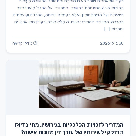
בעוד שבאחרות שורר כאוס מוחלט ומתמיד? התשובה לעיתים
קרובות אינה מסתתרת במשרדו המבודד של המנכ"ל או בחדר
הישיבות של הדירקטוריון, אלא בעמדה שקטה, מרכזית ועוצמתית
בהרבה. המשרד המודרני השתנה ללא היכר. בעידן שבו ארגונים
וחברות […]
30 ביולי 2026
⏱ 3 דק' קריאה
המדריך לזכויות הכלכליות בגירושין: מתי בדיוק
תזדקקי לשירותיו של עורך דין מזונות אישה?