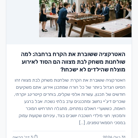
האטרקציה ששוברת את הקרח ברחבה: למה
שולחנות משחק לבת מצווה הם הסוד לאירוע
מוצלח שהילדים לא ישכחו?
האטרקציה ששוברת את הקרח: שולחנות משחק לבת מצווה זהו
הסיוט הגדול ביותר של כל הורה שמתכנן אירוע. אתם משקיעים
חודשים של תכנון, עשרות אלפי שקלים, בוחרים קייטרינג יוקרתי,
שוכרים דיג'יי נחשב ומתכננים ערב בלתי נשכח. אבל ברגע
האמת, כששערי האולם נפתחים, מתגלה התרחיש המוכר
והמכווץ: חצי מילדי השכבה יושבים בצד, עיניהם שקועות עמוק
במסכי הסמארטפונים, […]
31 ביולי 2026
⏱ 3 דק' קריאה