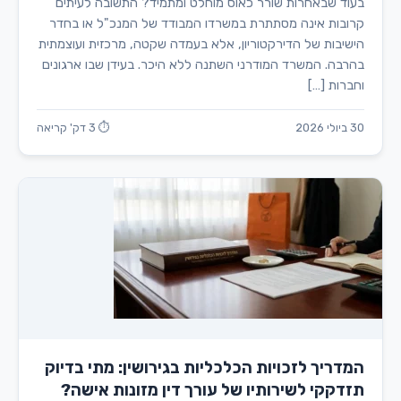
בעוד שבאחרות שורר כאוס מוחלט ומתמיד? התשובה לעיתים
קרובות אינה מסתתרת במשרדו המבודד של המנכ"ל או בחדר
הישיבות של הדירקטוריון, אלא בעמדה שקטה, מרכזית ועוצמתית
בהרבה. המשרד המודרני השתנה ללא היכר. בעידן שבו ארגונים
וחברות […]
30 ביולי 2026
⏱ 3 דק' קריאה
המדריך לזכויות הכלכליות בגירושין: מתי בדיוק
תזדקקי לשירותיו של עורך דין מזונות אישה?