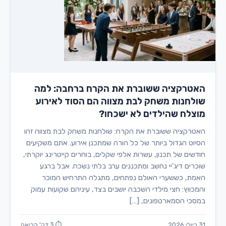
האטרקציה ששוברת את הקרח ברחבה: למה
שולחנות משחק לבת מצווה הם הסוד לאירוע
מוצלח שהילדים לא ישכחו?
האטרקציה ששוברת את הקרח: שולחנות משחק לבת מצווה זהו
הסיוט הגדול ביותר של כל הורה שמתכנן אירוע. אתם משקיעים
חודשים של תכנון, עשרות אלפי שקלים, בוחרים קייטרינג יוקרתי,
שוכרים דיג'יי נחשב ומתכננים ערב בלתי נשכח. אבל ברגע
האמת, כששערי האולם נפתחים, מתגלה התרחיש המוכר
והמכווץ: חצי מילדי השכבה יושבים בצד, עיניהם שקועות עמוק
במסכי הסמארטפונים, […]
31 ביולי 2026
⏱ 3 דק' קריאה