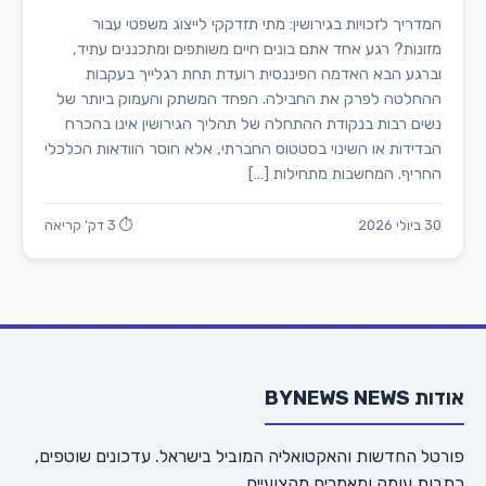
המדריך לזכויות בגירושין: מתי תזדקקי לייצוג משפטי עבור
מזונות? רגע אחד אתם בונים חיים משותפים ומתכננים עתיד,
וברגע הבא האדמה הפיננסית רועדת תחת רגלייך בעקבות
ההחלטה לפרק את החבילה. הפחד המשתק והעמוק ביותר של
נשים רבות בנקודת ההתחלה של תהליך הגירושין אינו בהכרח
הבדידות או השינוי בסטטוס החברתי, אלא חוסר הוודאות הכלכלי
החריף. המחשבות מתחילות […]
30 ביולי 2026
⏱ 3 דק' קריאה
אודות BYNEWS NEWS
פורטל החדשות והאקטואליה המוביל בישראל. עדכונים שוטפים,
כתבות עומק ומאמרים מקצועיים.