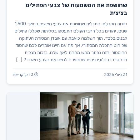
שחושפת את המשמעות של צבעי הפתילים
בציצית
סודות התכלת: התגלית שחושפת את צבעי הציצית במשך 1,500
שנים, יהודים בכל רחבי העולם התעטפו בטליתות שכללו פתילים
לבנים בלבד, תוך השלמה כואבת עם אובדן המסורת העתיקה
של חוט התכלת המסתורי. אך מה אם היינו אומרים לכם שהסוד
ההיסטורי הזה נפתר ממש מתחת לאף שלנו, בזכות תגלית
דרמטית בביולוגיה ימית שהחזירה לחיים את הצבע האבוד? […]
31 ביולי 2026
⏱ 3 דק' קריאה