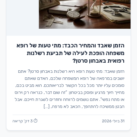
הזמן שאבד והמחיר הכבד: מתי טעות של רופא
משפחה הופכת לעילה של תביעת רשלנות
רפואית באבחון סרטן?
הזמן שאבד: מתי טעות רופא היא רשלנות באבחון סרטן? אתם
יושבים במרפאה של רופא המשפחה שלכם, האדם שאתם
סומכים עליו יותר מכל בכל הקשור לבריאותכם. הוא מביט בכם,
מחייך חיוך מרגיע ופוסק בביטחון: "זה שום דבר, כנראה רק וירוס
או מתח נפשי". אתם נושמים לרווחה וחוזרים לשגרת חייכם. אבל
הבטן ממשיכה להתהפך, הכאב לא מרפה, […]
31 ביולי 2026
⏱ 3 דק' קריאה