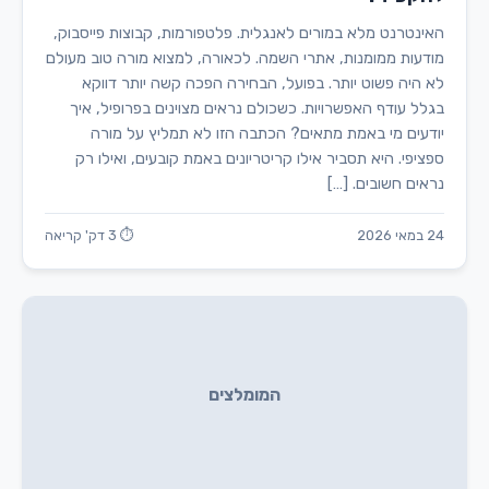
האינטרנט מלא במורים לאנגלית. פלטפורמות, קבוצות פייסבוק,
מודעות ממומנות, אתרי השמה. לכאורה, למצוא מורה טוב מעולם
לא היה פשוט יותר. בפועל, הבחירה הפכה קשה יותר דווקא
בגלל עודף האפשרויות. כשכולם נראים מצוינים בפרופיל, איך
יודעים מי באמת מתאים? הכתבה הזו לא תמליץ על מורה
ספציפי. היא תסביר אילו קריטריונים באמת קובעים, ואילו רק
נראים חשובים. […]
24 במאי 2026
⏱ 3 דק' קריאה
המומלצים