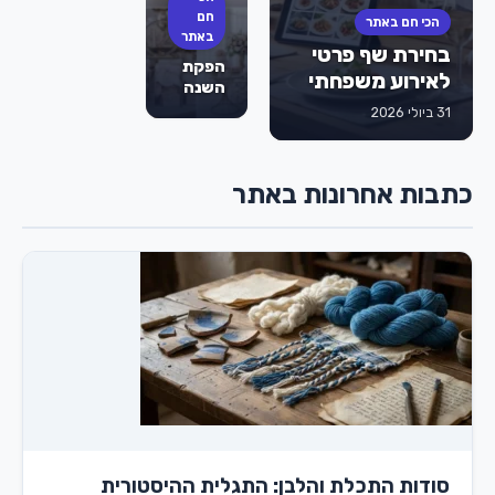
לבת
חם
הכי חם באתר
מצווה
באתר
בחירת שף פרטי
הם
הפקת
הסוד
לאירוע משפחתי
השנה
לאירוע
של
31 ביולי 2026
מוצלח
הילדה:
שהילדים
כך
לא
תסגרו
ישכחו?
כתבות אחרונות באתר
מועדון
לבת
מצווה
בראשון
לציון
שישאיר
את כל
השכבה
פעורת
פה
סודות התכלת והלבן: התגלית ההיסטורית