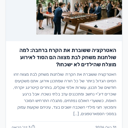
האטרקציה ששוברת את הקרח ברחבה: למה
שולחנות משחק לבת מצווה הם הסוד לאירוע
מוצלח שהילדים לא ישכחו?
האטרקציה ששוברת את הקרח: שולחנות משחק לבת מצווה זהו
הסיוט הגדול ביותר של כל הורה שמתכנן אירוע. אתם משקיעים
חודשים של תכנון, עשרות אלפי שקלים, בוחרים קייטרינג יוקרתי,
שוכרים דיג'יי נחשב ומתכננים ערב בלתי נשכח. אבל ברגע
האמת, כששערי האולם נפתחים, מתגלה התרחיש המוכר
והמכווץ: חצי מילדי השכבה יושבים בצד, עיניהם שקועות עמוק
במסכי הסמארטפונים, […]
31 ביולי 2026
⏱ 3 דק' קריאה