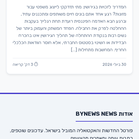
המדריך לזכויות בגירושין: מתי תזדקקי לייצוג משפטי עבור
מזונות? רגע אחד אתם בונים חיים משותפים ומתכננים עתיד,
וברגע הבא האדמה הפיננסית רועדת תחת רגלייך בעקבות
ההחלטה לפרק את החבילה. הפחד המשתק והעמוק ביותר של
נשים רבות בנקודת ההתחלה של תהליך הגירושין אינו בהכרח
הבדידות או השינוי בסטטוס החברתי, אלא חוסר הוודאות הכלכלי
החריף. המחשבות מתחילות […]
30 ביולי 2026
⏱ 3 דק' קריאה
אודות BYNEWS NEWS
פורטל החדשות והאקטואליה המוביל בישראל. עדכונים שוטפים,
כתבות עומק ומאמרים מקצועיים.