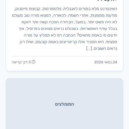
האינטרנט מלא במורים לאנגלית. פלטפורמות, קבוצות פייסבוק,
מודעות ממומנות, אתרי השמה. לכאורה, למצוא מורה טוב מעולם
לא היה פשוט יותר. בפועל, הבחירה הפכה קשה יותר דווקא
בגלל עודף האפשרויות. כשכולם נראים מצוינים בפרופיל, איך
יודעים מי באמת מתאים? הכתבה הזו לא תמליץ על מורה
ספציפי. היא תסביר אילו קריטריונים באמת קובעים, ואילו רק
נראים חשובים. […]
24 במאי 2026
⏱ 3 דק' קריאה
המומלצים