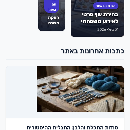
לבת
חם
הכי חם באתר
מצווה
באתר
בחירת שף פרטי
הם
הפקת
הסוד
לאירוע משפחתי
השנה
לאירוע
של
31 ביולי 2026
מוצלח
הילדה:
שהילדים
כך
לא
תסגרו
ישכחו?
כתבות אחרונות באתר
מועדון
לבת
מצווה
בראשון
לציון
שישאיר
את כל
השכבה
פעורת
פה
סודות התכלת והלבן: התגלית ההיסטורית