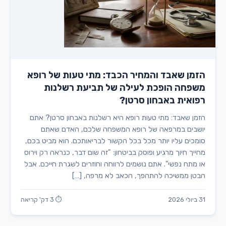
הזמן שאבד והמחיר הכבד: מתי טעות של רופא
משפחה הופכת לעילה של תביעת רשלנות
רפואית באבחון סרטן?
הזמן שאבד: מתי טעות רופא היא רשלנות באבחון סרטן? אתם
יושבים במרפאה של רופא המשפחה שלכם, האדם שאתם
סומכים עליו יותר מכל בכל הקשור לבריאותכם. הוא מביט בכם,
מחייך חיוך מרגיע ופוסק בביטחון: "זה שום דבר, כנראה רק וירוס
או מתח נפשי". אתם נושמים לרווחה וחוזרים לשגרת חייכם. אבל
הבטן ממשיכה להתהפך, הכאב לא מרפה, […]
31 ביולי 2026
⏱ 3 דק' קריאה