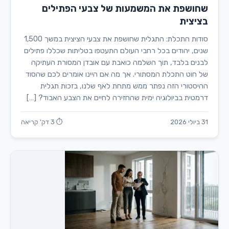
שחושפת את המשמעות של צבעי הפתילים
בציצית
סודות התכלת: התגלית שחושפת את צבעי הציצית במשך 1,500
שנים, יהודים בכל רחבי העולם התעטפו בטליתות שכללו פתילים
לבנים בלבד, תוך השלמה כואבת עם אובדן המסורת העתיקה
של חוט התכלת המסתורי. אך מה אם היינו אומרים לכם שהסוד
ההיסטורי הזה נפתר ממש מתחת לאף שלנו, בזכות תגלית
דרמטית בביולוגיה ימית שהחזירה לחיים את הצבע האבוד? […]
31 ביולי 2026
⏱ 3 דק' קריאה