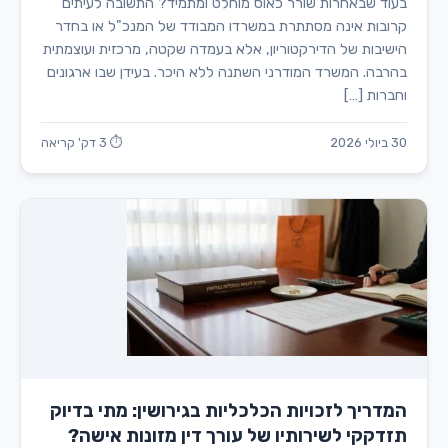
בעוד שבאחרות שורר כאוס מוחלט ומתמיד? התשובה לעיתים
קרובות אינה מסתתרת במשרדו המבודד של המנכ"ל או בחדר
הישיבות של הדירקטוריון, אלא בעמדה שקטה, מרכזית ועוצמתית
בהרבה. המשרד המודרני השתנה ללא היכר. בעידן שבו ארגונים
וחברות […]
30 ביולי 2026
⏱ 3 דק' קריאה
המדריך לזכויות הכלכליות בגירושין: מתי בדיוק
תזדקקי לשירותיו של עורך דין מזונות אישה?