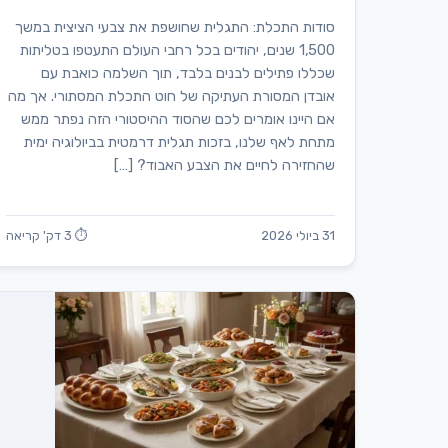
סודות התכלת: התגלית שחושפת את צבעי הציצית במשך
1,500 שנים, יהודים בכל רחבי העולם התעטפו בטליתות
שכללו פתילים לבנים בלבד, תוך השלמה כואבת עם
אובדן המסורת העתיקה של חוט התכלת המסתורי. אך מה
אם היינו אומרים לכם שהסוד ההיסטורי הזה נפתר ממש
מתחת לאף שלנו, בזכות תגלית דרמטית בביולוגיה ימית
שהחזירה לחיים את הצבע האבוד? […]
31 ביולי 2026
⏱ 3 דק' קריאה