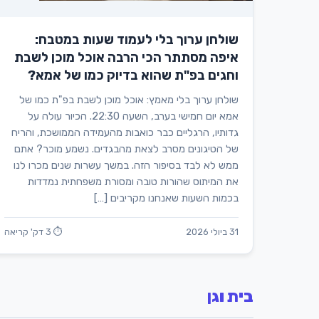
שולחן ערוך בלי לעמוד שעות במטבח:
איפה מסתתר הכי הרבה אוכל מוכן לשבת
וחגים בפ"ת שהוא בדיוק כמו של אמא?
שולחן ערוך בלי מאמץ: אוכל מוכן לשבת בפ"ת כמו של
אמא יום חמישי בערב, השעה 22:30. הכיור עולה על
גדותיו, הרגליים כבר כואבות מהעמידה הממושכת, והריח
של הטיגונים מסרב לצאת מהבגדים. נשמע מוכר? אתם
ממש לא לבד בסיפור הזה. במשך עשרות שנים מכרו לנו
את המיתוס שהורות טובה ומסורת משפחתית נמדדות
בכמות השעות שאנחנו מקריבים […]
31 ביולי 2026
⏱ 3 דק' קריאה
בית וגן