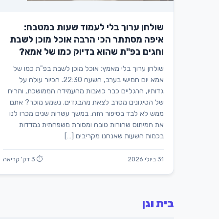
שולחן ערוך בלי לעמוד שעות במטבח:
איפה מסתתר הכי הרבה אוכל מוכן לשבת
וחגים בפ"ת שהוא בדיוק כמו של אמא?
שולחן ערוך בלי מאמץ: אוכל מוכן לשבת בפ"ת כמו של
אמא יום חמישי בערב, השעה 22:30. הכיור עולה על
גדותיו, הרגליים כבר כואבות מהעמידה הממושכת, והריח
של הטיגונים מסרב לצאת מהבגדים. נשמע מוכר? אתם
ממש לא לבד בסיפור הזה. במשך עשרות שנים מכרו לנו
את המיתוס שהורות טובה ומסורת משפחתית נמדדות
בכמות השעות שאנחנו מקריבים […]
31 ביולי 2026
⏱ 3 דק' קריאה
בית וגן