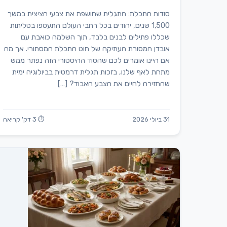
סודות התכלת: התגלית שחושפת את צבעי הציצית במשך
1,500 שנים, יהודים בכל רחבי העולם התעטפו בטליתות
שכללו פתילים לבנים בלבד, תוך השלמה כואבת עם
אובדן המסורת העתיקה של חוט התכלת המסתורי. אך מה
אם היינו אומרים לכם שהסוד ההיסטורי הזה נפתר ממש
מתחת לאף שלנו, בזכות תגלית דרמטית בביולוגיה ימית
שהחזירה לחיים את הצבע האבוד? […]
31 ביולי 2026
⏱ 3 דק' קריאה