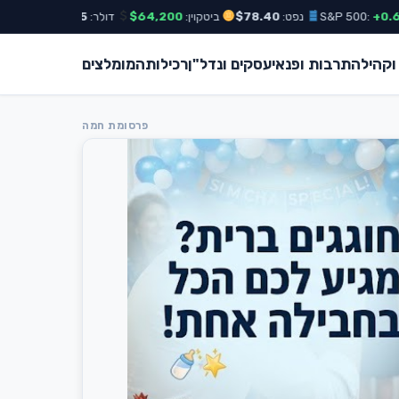
נפט:
$78.40
ביטקוין:
$64,200
דולר:
₪3.65
אירו:
₪3.98
 וקהילה
תרבות ופנאי
עסקים ונדל"ן
רכילות
המומלצים
פרסומת חמה