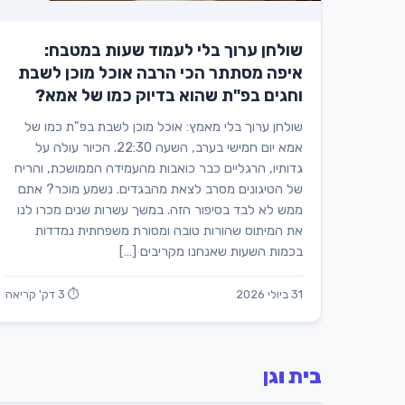
שולחן ערוך בלי לעמוד שעות במטבח:
איפה מסתתר הכי הרבה אוכל מוכן לשבת
וחגים בפ"ת שהוא בדיוק כמו של אמא?
שולחן ערוך בלי מאמץ: אוכל מוכן לשבת בפ"ת כמו של
אמא יום חמישי בערב, השעה 22:30. הכיור עולה על
גדותיו, הרגליים כבר כואבות מהעמידה הממושכת, והריח
של הטיגונים מסרב לצאת מהבגדים. נשמע מוכר? אתם
ממש לא לבד בסיפור הזה. במשך עשרות שנים מכרו לנו
את המיתוס שהורות טובה ומסורת משפחתית נמדדות
בכמות השעות שאנחנו מקריבים […]
31 ביולי 2026
⏱ 3 דק' קריאה
בית וגן