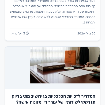
בעוד שבאחרות שורר כאוס מוחלט ומתמיד? התשובה לעיתים
קרובות אינה מסתתרת במשרדו המבודד של המנכ"ל או בחדר
הישיבות של הדירקטוריון, אלא בעמדה שקטה, מרכזית ועוצמתית
בהרבה. המשרד המודרני השתנה ללא היכר. בעידן שבו ארגונים
וחברות […]
30 ביולי 2026
⏱ 3 דק' קריאה
המדריך לזכויות הכלכליות בגירושין: מתי בדיוק
תזדקקי לשירותיו של עורך דין מזונות אישה?