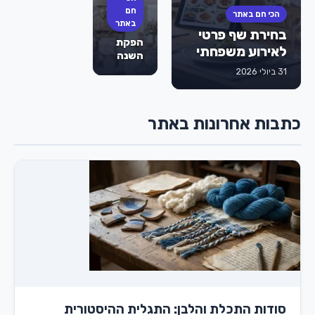
לבת
חם
הכי חם באתר
מצווה
באתר
בחירת שף פרטי
הם
הפקת
הסוד
לאירוע משפחתי
השנה
לאירוע
של
31 ביולי 2026
מוצלח
הילדה:
שהילדים
כך
לא
תסגרו
ישכחו?
כתבות אחרונות באתר
מועדון
לבת
מצווה
בראשון
לציון
שישאיר
את כל
השכבה
פעורת
פה
סודות התכלת והלבן: התגלית ההיסטורית