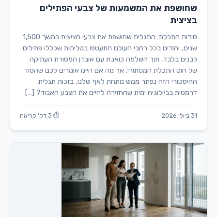
שחושפת את המשמעות של צבעי הפתילים
בציצית
סודות התכלת: התגלית שחושפת את צבעי הציצית במשך 1,500
שנים, יהודים בכל רחבי העולם התעטפו בטליתות שכללו פתילים
לבנים בלבד, תוך השלמה כואבת עם אובדן המסורת העתיקה
של חוט התכלת המסתורי. אך מה אם היינו אומרים לכם שהסוד
ההיסטורי הזה נפתר ממש מתחת לאף שלנו, בזכות תגלית
דרמטית בביולוגיה ימית שהחזירה לחיים את הצבע האבוד? […]
31 ביולי 2026
⏱ 3 דק' קריאה