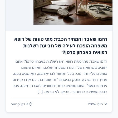
הזמן שאבד והמחיר הכבד: מתי טעות של רופא
משפחה הופכת לעילה של תביעת רשלנות
רפואית באבחון סרטן?
הזמן שאבד: מתי טעות רופא היא רשלנות באבחון סרטן? אתם
יושבים במרפאה של רופא המשפחה שלכם, האדם שאתם
סומכים עליו יותר מכל בכל הקשור לבריאותכם. הוא מביט בכם,
מחייך חיוך מרגיע ופוסק בביטחון: "זה שום דבר, כנראה רק וירוס
או מתח נפשי". אתם נושמים לרווחה וחוזרים לשגרת חייכם. אבל
הבטן ממשיכה להתהפך, הכאב לא מרפה, […]
31 ביולי 2026
⏱ 3 דק' קריאה