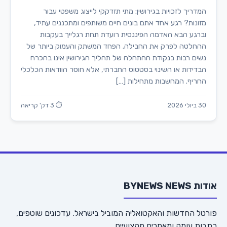
המדריך לזכויות בגירושין: מתי תזדקקי לייצוג משפטי עבור
מזונות? רגע אחד אתם בונים חיים משותפים ומתכננים עתיד,
וברגע הבא האדמה הפיננסית רועדת תחת רגלייך בעקבות
ההחלטה לפרק את החבילה. הפחד המשתק והעמוק ביותר של
נשים רבות בנקודת ההתחלה של תהליך הגירושין אינו בהכרח
הבדידות או השינוי בסטטוס החברתי, אלא חוסר הוודאות הכלכלי
החריף. המחשבות מתחילות […]
30 ביולי 2026
⏱ 3 דק' קריאה
אודות BYNEWS NEWS
פורטל החדשות והאקטואליה המוביל בישראל. עדכונים שוטפים,
כתבות עומק ומאמרים מקצועיים.