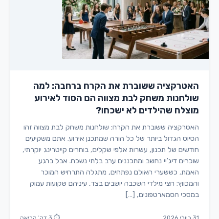
האטרקציה ששוברת את הקרח ברחבה: למה
שולחנות משחק לבת מצווה הם הסוד לאירוע
מוצלח שהילדים לא ישכחו?
האטרקציה ששוברת את הקרח: שולחנות משחק לבת מצווה זהו
הסיוט הגדול ביותר של כל הורה שמתכנן אירוע. אתם משקיעים
חודשים של תכנון, עשרות אלפי שקלים, בוחרים קייטרינג יוקרתי,
שוכרים דיג'יי נחשב ומתכננים ערב בלתי נשכח. אבל ברגע
האמת, כששערי האולם נפתחים, מתגלה התרחיש המוכר
והמכווץ: חצי מילדי השכבה יושבים בצד, עיניהם שקועות עמוק
במסכי הסמארטפונים, […]
31 ביולי 2026
⏱ 3 דק' קריאה