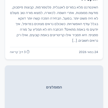
האינטרנט מלא במורים לאנגלית. פלטפורמות, קבוצות פייסבוק,
מודעות ממומנות, אתרי השמה. לכאורה, למצוא מורה טוב מעולם
לא היה פשוט יותר. בפועל, הבחירה הפכה קשה יותר דווקא
בגלל עודף האפשרויות. כשכולם נראים מצוינים בפרופיל, איך
יודעים מי באמת מתאים? הכתבה הזו לא תמליץ על מורה
ספציפי. היא תסביר אילו קריטריונים באמת קובעים, ואילו רק
נראים חשובים. […]
24 במאי 2026
⏱ 3 דק' קריאה
המומלצים