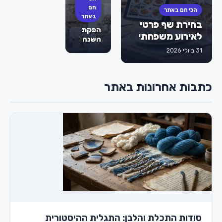
לבת
חם
הכי חם באתר
מצווה
באתר
בחירת שף פרטי
הם
הפקת
הסוד
לאירוע משפחתי
השנה
לאירוע
של
31 ביולי 2026
מוצלח
הילדה:
שהילדים
כך
לא
תסגרו
ישכחו?
כתבות אחרונות באתר
מועדון
לבת
מצווה
בראשון
לציון
שישאיר
את כל
השכבה
פעורת
פה
סודות התכלת והלבן: התגלית ההיסטורית