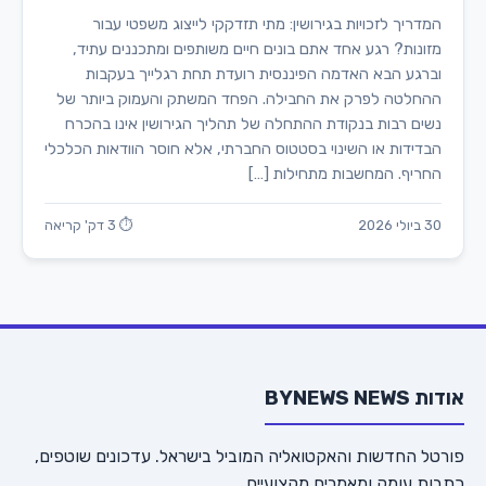
המדריך לזכויות בגירושין: מתי תזדקקי לייצוג משפטי עבור
מזונות? רגע אחד אתם בונים חיים משותפים ומתכננים עתיד,
וברגע הבא האדמה הפיננסית רועדת תחת רגלייך בעקבות
ההחלטה לפרק את החבילה. הפחד המשתק והעמוק ביותר של
נשים רבות בנקודת ההתחלה של תהליך הגירושין אינו בהכרח
הבדידות או השינוי בסטטוס החברתי, אלא חוסר הוודאות הכלכלי
החריף. המחשבות מתחילות […]
30 ביולי 2026
⏱ 3 דק' קריאה
אודות BYNEWS NEWS
פורטל החדשות והאקטואליה המוביל בישראל. עדכונים שוטפים,
כתבות עומק ומאמרים מקצועיים.