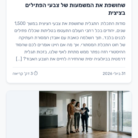
שחושפת את המשמעות של צבעי הפתילים
בציצית
סודות התכלת: התגלית שחושפת את צבעי הציצית במשך 1,500
שנים, יהודים בכל רחבי העולם התעטפו בטליתות שכללו פתילים
לבנים בלבד, תוך השלמה כואבת עם אובדן המסורת העתיקה
של חוט התכלת המסתורי. אך מה אם היינו אומרים לכם שהסוד
ההיסטורי הזה נפתר ממש מתחת לאף שלנו, בזכות תגלית
דרמטית בביולוגיה ימית שהחזירה לחיים את הצבע האבוד? […]
31 ביולי 2026
⏱ 3 דק' קריאה