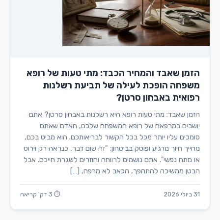
הזמן שאבד והמחיר הכבד: מתי טעות של רופא
משפחה הופכת לעילה של תביעת רשלנות
רפואית באבחון סרטן?
הזמן שאבד: מתי טעות רופא היא רשלנות באבחון סרטן? אתם
יושבים במרפאה של רופא המשפחה שלכם, האדם שאתם
סומכים עליו יותר מכל בכל הקשור לבריאותכם. הוא מביט בכם,
מחייך חיוך מרגיע ופוסק בביטחון: "זה שום דבר, כנראה רק וירוס
או מתח נפשי". אתם נושמים לרווחה וחוזרים לשגרת חייכם. אבל
הבטן ממשיכה להתהפך, הכאב לא מרפה, […]
31 ביולי 2026
⏱ 3 דק' קריאה