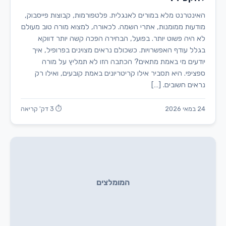
האינטרנט מלא במורים לאנגלית. פלטפורמות, קבוצות פייסבוק,
מודעות ממומנות, אתרי השמה. לכאורה, למצוא מורה טוב מעולם
לא היה פשוט יותר. בפועל, הבחירה הפכה קשה יותר דווקא
בגלל עודף האפשרויות. כשכולם נראים מצוינים בפרופיל, איך
יודעים מי באמת מתאים? הכתבה הזו לא תמליץ על מורה
ספציפי. היא תסביר אילו קריטריונים באמת קובעים, ואילו רק
נראים חשובים. […]
24 במאי 2026
⏱ 3 דק' קריאה
המומלצים