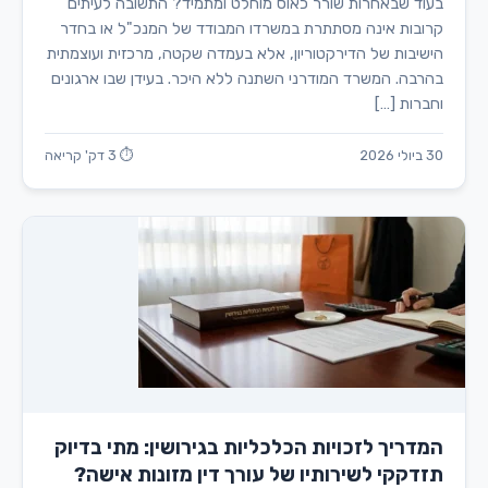
בעוד שבאחרות שורר כאוס מוחלט ומתמיד? התשובה לעיתים
קרובות אינה מסתתרת במשרדו המבודד של המנכ"ל או בחדר
הישיבות של הדירקטוריון, אלא בעמדה שקטה, מרכזית ועוצמתית
בהרבה. המשרד המודרני השתנה ללא היכר. בעידן שבו ארגונים
וחברות […]
30 ביולי 2026
⏱ 3 דק' קריאה
המדריך לזכויות הכלכליות בגירושין: מתי בדיוק
תזדקקי לשירותיו של עורך דין מזונות אישה?