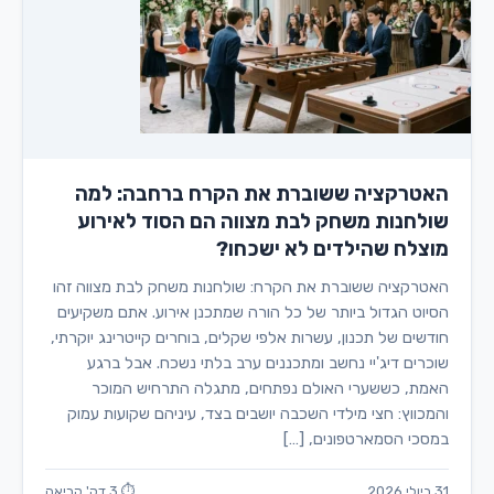
האטרקציה ששוברת את הקרח ברחבה: למה
שולחנות משחק לבת מצווה הם הסוד לאירוע
מוצלח שהילדים לא ישכחו?
האטרקציה ששוברת את הקרח: שולחנות משחק לבת מצווה זהו
הסיוט הגדול ביותר של כל הורה שמתכנן אירוע. אתם משקיעים
חודשים של תכנון, עשרות אלפי שקלים, בוחרים קייטרינג יוקרתי,
שוכרים דיג'יי נחשב ומתכננים ערב בלתי נשכח. אבל ברגע
האמת, כששערי האולם נפתחים, מתגלה התרחיש המוכר
והמכווץ: חצי מילדי השכבה יושבים בצד, עיניהם שקועות עמוק
במסכי הסמארטפונים, […]
31 ביולי 2026
⏱ 3 דק' קריאה