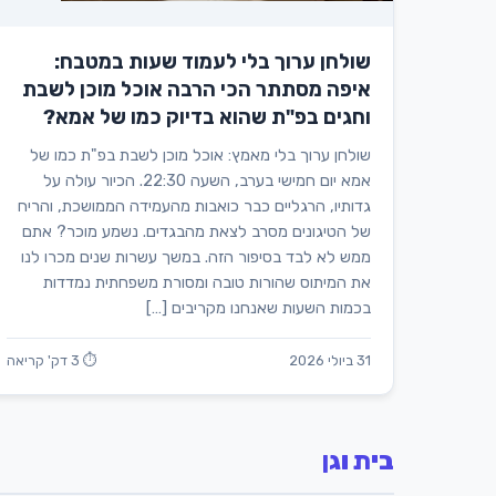
שולחן ערוך בלי לעמוד שעות במטבח:
איפה מסתתר הכי הרבה אוכל מוכן לשבת
וחגים בפ"ת שהוא בדיוק כמו של אמא?
שולחן ערוך בלי מאמץ: אוכל מוכן לשבת בפ"ת כמו של
אמא יום חמישי בערב, השעה 22:30. הכיור עולה על
גדותיו, הרגליים כבר כואבות מהעמידה הממושכת, והריח
של הטיגונים מסרב לצאת מהבגדים. נשמע מוכר? אתם
ממש לא לבד בסיפור הזה. במשך עשרות שנים מכרו לנו
את המיתוס שהורות טובה ומסורת משפחתית נמדדות
בכמות השעות שאנחנו מקריבים […]
31 ביולי 2026
⏱ 3 דק' קריאה
בית וגן