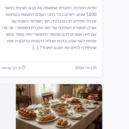
סודות התכלת: התגלית שחושפת את צבעי הציצית במשך
1,500 שנים, יהודים בכל רחבי העולם התעטפו בטליתות
שכללו פתילים לבנים בלבד, תוך השלמה כואבת עם
אובדן המסורת העתיקה של חוט התכלת המסתורי. אך מה
אם היינו אומרים לכם שהסוד ההיסטורי הזה נפתר ממש
מתחת לאף שלנו, בזכות תגלית דרמטית בביולוגיה ימית
שהחזירה לחיים את הצבע האבוד? […]
31 ביולי 2026
⏱ 3 דק' קריאה